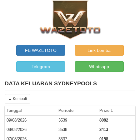
FB WAZETOTO
Link Lomba
Telegram
Whatsapp
DATA KELUARAN SYDNEYPOOLS
← Kembali
Tanggal
Periode
Prize 1
09/08/2026
3539
8082
08/08/2026
3538
2413
07/08/2026
3537
0158